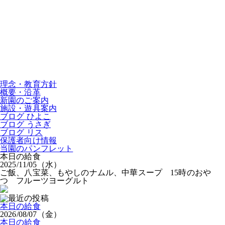
理念・教育方針
概要・沿革
新園のご案内
施設・遊具案内
ブログ ひよこ
ブログ うさぎ
ブログ リス
保護者向け情報
当園のパンフレット
本日の給食
2025/11/05（水）
ご飯、八宝菜、もやしのナムル、中華スープ 15時のおや
つ フルーツヨーグルト
本日の給食
2026/08/07（金）
本日の給食