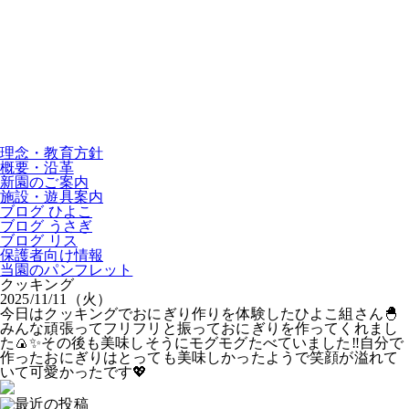
理念・教育方針
概要・沿革
新園のご案内
施設・遊具案内
ブログ ひよこ
ブログ うさぎ
ブログ リス
保護者向け情報
当園のパンフレット
クッキング
2025/11/11（火）
今日はクッキングでおにぎり作りを体験したひよこ組さん🐣
みんな頑張ってフリフリと振っておにぎりを作ってくれまし
た🍙✨その後も美味しそうにモグモグたべていました‼︎自分で
作ったおにぎりはとっても美味しかったようで笑顔が溢れて
いて可愛かったです💖