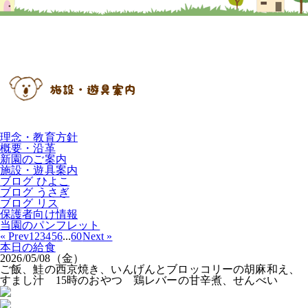
理念・教育方針
概要・沿革
新園のご案内
施設・遊具案内
ブログ ひよこ
ブログ うさぎ
ブログ リス
保護者向け情報
当園のパンフレット
« Prev
1
2
3
4
5
6
...
60
Next »
本日の給食
2026/05/08（金）
ご飯、鮭の西京焼き、いんげんとブロッコリーの胡麻和え、
すまし汁 15時のおやつ 鶏レバーの甘辛煮、せんべい