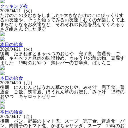
クッキング🎋
2026/04/21（火）
たけのこの皮むきをしました✨大きなたけのこにびっくりす
るお友達や、そっと触ってみるお友達！むくのが楽しくて止
まらなくなるお友達など、それぞれの反応を見せてくれるう
さぎ組さんでした🐰♡
本日の給食
2026/04/21（火）
後期 たまねぎときゃべつのおじや 完了食、普通食 ご
飯、キャベツと豚肉の味噌炒め、きゅうりの酢の物、豆腐す
まし汁 15時のおやつ 鶏レバーの甘辛煮、ぱりんこ
本日の給食
2026/04/20（月）
後期 にんじんとほうれん草のおじや、みそ汁 完了食、普
通食 ご飯、筑前煮、ほうれん草のお浸し、みそ汁 15時の
おやつ キャロットゼリー
本日の給食
2026/04/17（金）
後期 パン、野菜のトマト煮、スープ 完了食、普通食 パ
ン、肉団子のトマト煮、かぼちゃサラダ、スープ 15時のお