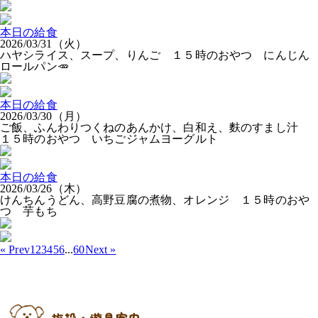
本日の給食
2026/03/31（火）
ハヤシライス、スープ、りんご １５時のおやつ にんじん
ロールパン🥕
本日の給食
2026/03/30（月）
ご飯、ふんわりつくねのあんかけ、白和え、麩のすまし汁
１５時のおやつ いちごジャムヨーグルト
本日の給食
2026/03/26（木）
けんちんうどん、高野豆腐の煮物、オレンジ １５時のおや
つ 芋もち
« Prev
1
2
3
4
5
6
...
60
Next »